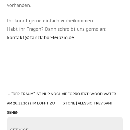
vorhanden.
Ihr könnt gerne einfach vorbeikommen.
Habt ihr Fragen? Dann schreibt uns gerne an:
kontakt@tanzlabor-leipzig.de
Post
←
“DER TRAUM” IST NUR NOCH
VIDEOPROJEKT: WOOD WATER
navigation
→
AM 26.11.2022 IM LOFFT ZU
STONE | ALESSIO TREVISANI
SEHEN