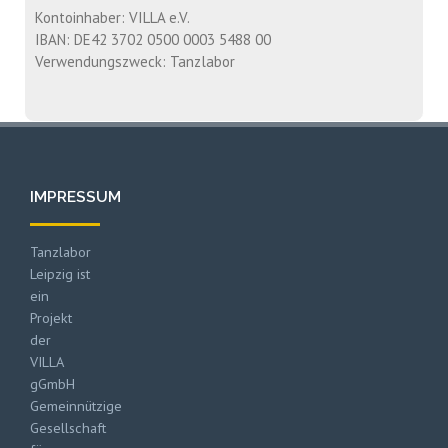
Kontoinhaber: VILLA e.V.
IBAN: DE42 3702 0500 0003 5488 00
Verwendungszweck: Tanzlabor
IMPRESSUM
Tanzlabor
Leipzig ist
ein
Projekt
der
VILLA
gGmbH
Gemeinnützige
Gesellschaft