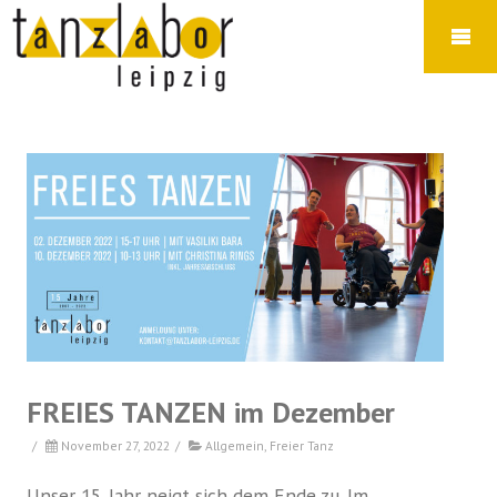
FREIES TANZEN im Dezember
/
November 27, 2022
/
Allgemein
,
Freier Tanz
Unser 15. Jahr neigt sich dem Ende zu. Im