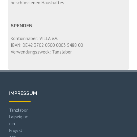
beschlossenen Haushaltes.
SPENDEN
Kontoinhaber: VILLA e.V.
IBAN: DE42 3702 0500 0003 5488 00
Verwendungszweck: Tanzlabor
IMPRESSUM
Tanzlabor
Leipzig ist
ein
Projekt
der