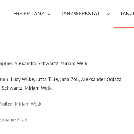
N
FREIER TANZ
TANZWERKSTATT
TANZ
aphie:
Alexandra Schwartz
,
Miriam Welk
nen:
Lucy Wilke
,
Jutta Tille
,
Jana Zöll
,
Aleksander Oglaza
,
a Schwartz
,
Miriam Welk
railer:
Miriam Welk
ephanie Krah