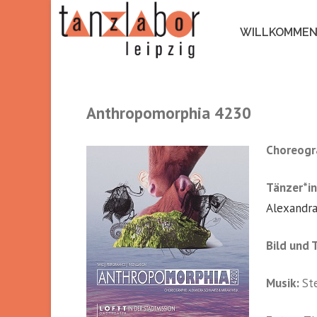
WILLKOMME
Anthropomorphia 4230
Choreogr
Tänzer*in
Alexandr
Bild und T
Musik:
St