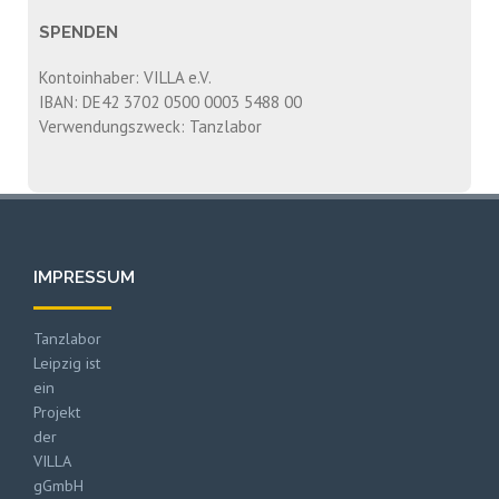
SPENDEN
Kontoinhaber: VILLA e.V.
IBAN: DE42 3702 0500 0003 5488 00
Verwendungszweck: Tanzlabor
IMPRESSUM
Tanzlabor
Leipzig ist
ein
Projekt
der
VILLA
gGmbH