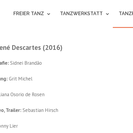
N
FREIER TANZ
TANZWERKSTATT
TANZ
 René Descartes (2016)
fie:
Sidnei Brandão
ung:
Grit Michel
liana Osorio de Rosen
o, Trailer:
Sebastian Hirsch
nny Lier