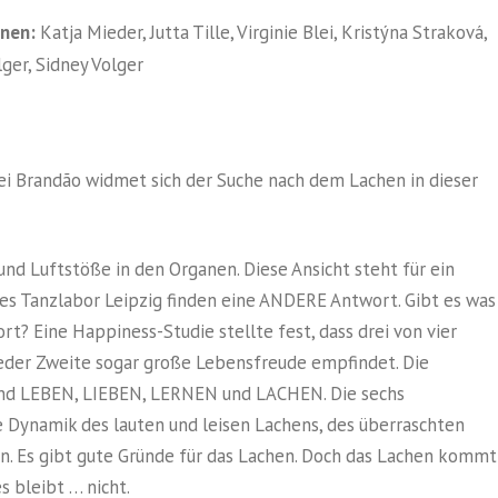
nen:
Katja Mieder, Jutta Tille, Virginie Blei, Kristýna Straková,
ger, Sidney Volger
nei Brandão widmet sich der Suche nach dem Lachen in dieser
und Luftstöße in den Organen. Diese Ansicht steht für ein
des Tanzlabor Leipzig finden eine ANDERE Antwort. Gibt es was
t? Eine Happiness-Studie stellte fest, dass drei von vier
jeder Zweite sogar große Lebensfreude empfindet. Die
ind LEBEN, LIEBEN, LERNEN und LACHEN. Die sechs
 Dynamik des lauten und leisen Lachens, des überraschten
en. Es gibt gute Gründe für das Lachen. Doch das Lachen kommt
s bleibt … nicht.