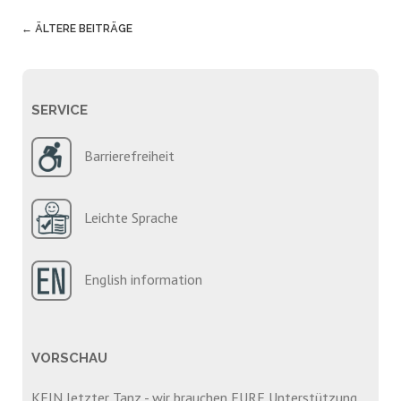
Post
←
ÄLTERE BEITRÄGE
navigation
SERVICE
Barrierefreiheit
Leichte Sprache
English information
VORSCHAU
KEIN letzter Tanz - wir brauchen EURE Unterstützung