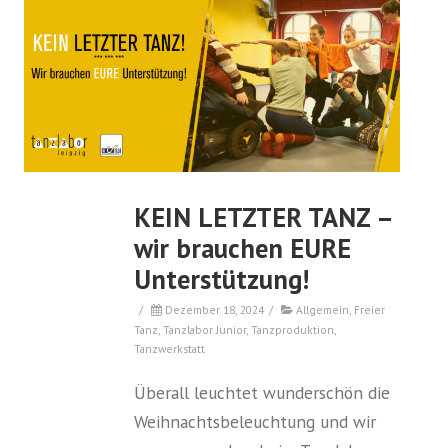
KEIN LETZTER TANZ –
wir brauchen EURE
Unterstützung!
/
Dezember 18, 2024
/
Allgemein
,
Freier
Tanz
,
Tanzlabor Junior
,
Tanzproduktion
,
Tanzwerkstatt
Überall leuchtet wunderschön die
Weihnachtsbeleuchtung und wir