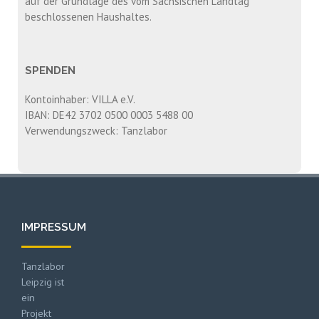
auf der Grundlage des vom Sächsischen Landtag
beschlossenen Haushaltes.
SPENDEN
Kontoinhaber: VILLA e.V.
IBAN: DE42 3702 0500 0003 5488 00
Verwendungszweck: Tanzlabor
IMPRESSUM
Tanzlabor
Leipzig ist
ein
Projekt